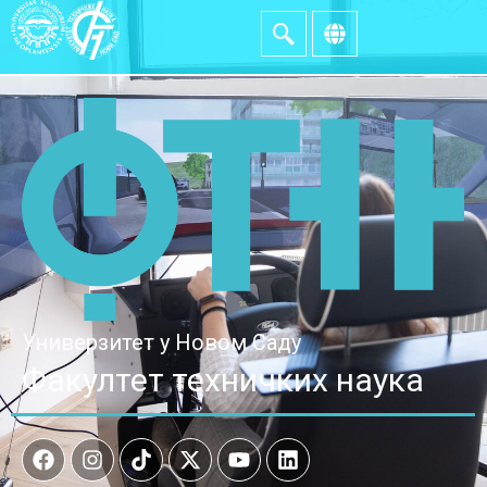
Универзитет у Новом Саду
Факултет техничких наука