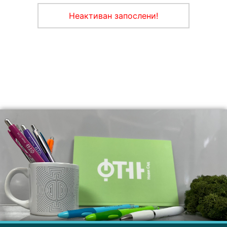
Неактиван запослени!