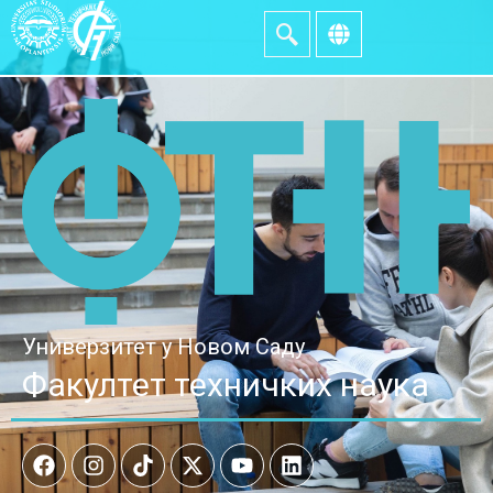
Универзитет у Новом Саду
Факултет техничких наука