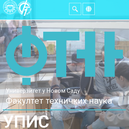
Универзитет у Новом Саду
Факултет техничких наука
УПИС