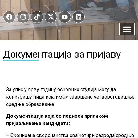
Документација за пријаву
За упис у прву годину основних студија могу да
конкуришу лица која имају завршено четворогодишње
средње образовање.
Документација која се подноси приликом
пријављивања кандидата:
– Скенирана сведочанства сва четири разреда средње