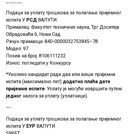
______
Подаци за уплату трошкова за полагање пријемног
испита У
РСД
ВАЛУТИ.
Прималац: Факултет техничких наука, Трг Доситеја
Обрадовића 6, Нови Сад
Рачун примаоца: 840-0000032753845–78
Модел: 97
Позив на број: 8106111232
Износ: погледати у Конкурсу
*Уколико кандидат ради два или више пријемна
испита (максимално пет)
додатно
плаћа дате
пријемне испите
. Уплату је могуће извршити путем
једног
налога за уплату (уплатнице).
—-
Подаци за уплату трошкова за полагање пријемног
испита У
ЕУР
ВАЛУТИ.
SWIFT: