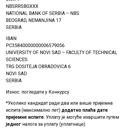
NBSRRSBGXXX
NATIONAL BANK OF SERBIA – NBS
BEOGRAD, NEMANJINA 17
SERBIA
IBAN:
РС35840000000006579056
UNIVERSITY OF NOVI SAD – FACULTY OF TECHNICAL
SCIENCES
TRG DOSITEJA OBRADOVICA 6
NOVI SAD
SERBIA
Износ: погледати у Конкурсу
*Уколико кандидат ради два или више пријемна
испита (максимално пет)
додатно
плаћа дате
пријемне испите
. Уплату је могуће извршити путем
једног
налога за уплату (уплатнице).