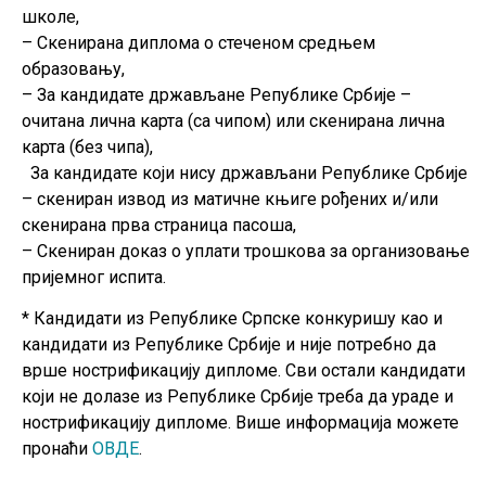
школе,
– Скенирана диплома о стеченом средњем
образовању,
– За кандидате држављане Републике Србије –
очитана лична карта (са чипом) или скенирана лична
карта (без чипа),
За кандидате који нису држављани Републике Србије
– скениран извод из матичне књиге рођених и/или
скенирана прва страница пасоша,
– Скениран доказ о уплати трошкова за организовање
пријемног испита.
* Кандидати из Републике Српске конкуришу као и
кандидати из Републике Србије и није потребно да
врше нострификацију дипломе. Сви остали кандидати
који не долазе из Републике Србије треба да ураде и
нострификацију дипломе. Више информација можете
пронаћи
ОВДЕ
.