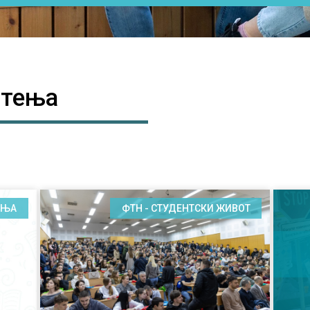
штења
АЊА
ФТН - СТУДЕНТСКИ ЖИВОТ