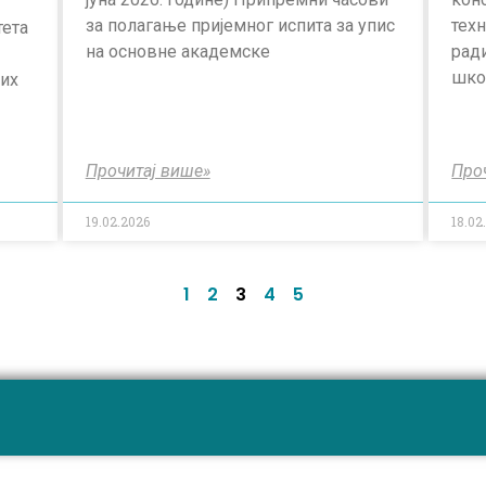
за полагање пријемног испита за упис
техн
тета
на основне академске
рад
шко
них
Прочитај више»
Про
19.02.2026
18.02
1
2
3
4
5