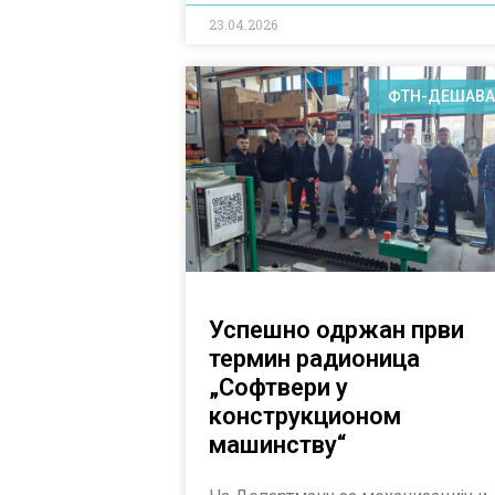
23.04.2026
ФТН-ДЕШАВ
Успешно одржан први
термин радионица
„Софтвери у
конструкционом
машинству“