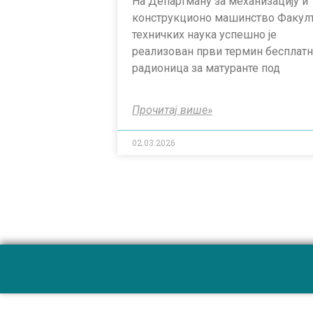
На Департману за механизацију и
конструкционо машинство Факул
техничких наука успешно је
реализован први термин бесплат
радионица за матуранте под
Прочитај више»
02.03.2026