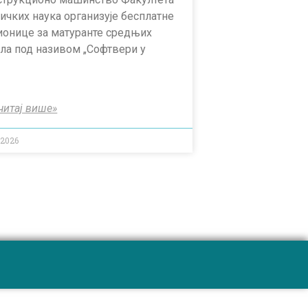
ичких наука организује бесплатне
ионице за матуранте средњих
ла под називом „Софтвери у
читај више»
.2026