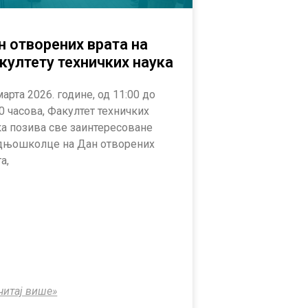
н отворених врата на
култету техничких наука
марта 2026. године, од 11:00 до
0 часова, Факултет техничких
ка позива све заинтересоване
дњошколце на Дан отворених
а,
читај више»