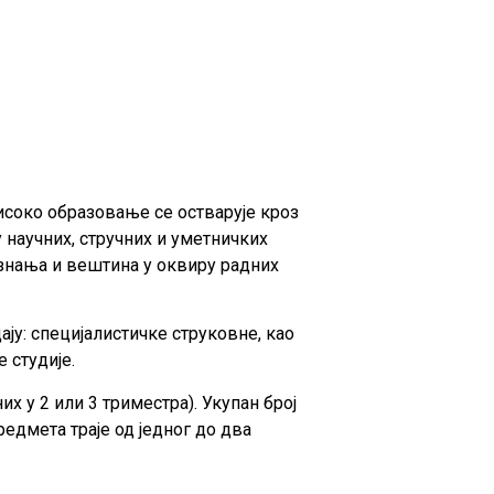
соко образовање се остварује кроз
 научних, стручних и уметничких
 знања и вештина у оквиру радних
ају: специјалистичке струковне, као
 студије.
х у 2 или 3 триместра). Укупан број
редмета траје од једног до два