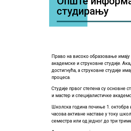
Опште информа
студирању
Право на високо образовање имају
академске и струковне студије. Ака
достигнућа, а струковне студије и
процеса.
Студије првог степена су основне ст
и мастер и специјалистичке академск
Школска година почиње 1. октобра и
часова активне наставе у току школ
семестра или од једног до три триме