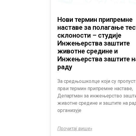
Нови термин припремне
наставе за полагање тес
склоности – студије
Инжењерства заштите
животне средине и
Инжењерства заштите н
раду
За средњошколце који су пропуст
први термин припремне наставе,
Департман за инжењерство зашт
животне средине и заштите на ра
организује
Прочитај више»