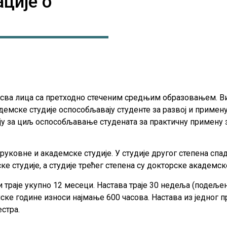
ције о
 сва лица са претходно стеченим средњим образовањем. Ви
демске студије оспособљавају студенте за развој и примену
мају за циљ оспособљавање студената за практичну примену
руковне и академске студије. У студије другог степена спад
е студије, а студије трећег степена су докторске академске
 траје укупно 12 месеци. Настава траје 30 недеља (подељени
ске године износи најмање 600 часова. Настава из једног п
стра.