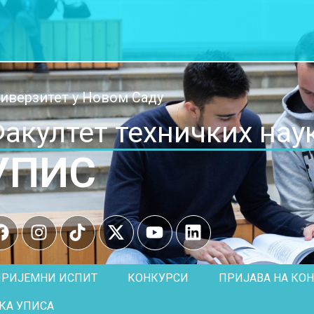
иверзитет у Новом Саду
акултет техничких нау
УПИС
ПРИЈЕМНИ ИСПИТ
КОНКУРСИ
ПРИЈАВА НА КО
КА УПИСА