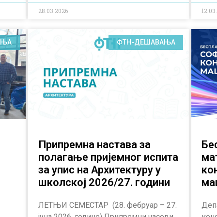
28.03.2026
12.03
АЊА
ФТН-ДЕШАВАЊА
Припремна настава за
Бе
полагање пријемног испита
ма
за упис на Архитектуру у
ко
школској 2026/27. години
ма
ЛЕТЊИ СЕМЕСТАР (28. фебруар – 27.
Деп
јуна 2026. године) Припремни часови
кон