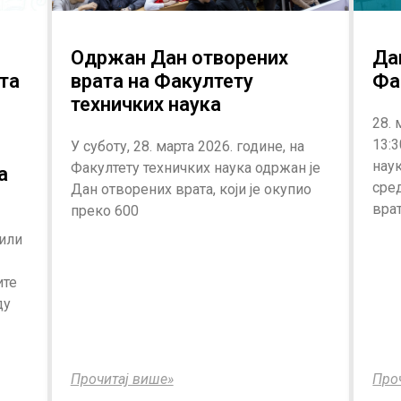
Одржан Дан отворених
Да
та
врата на Факултету
Фа
техничких наука
28. 
13:3
У суботу, 28. марта 2026. године, на
нау
Факултету техничких наука одржан је
а
сре
Дан отворених врата, који је окупио
врат
преко 600
или
ите
ду
Прочитај више»
Про