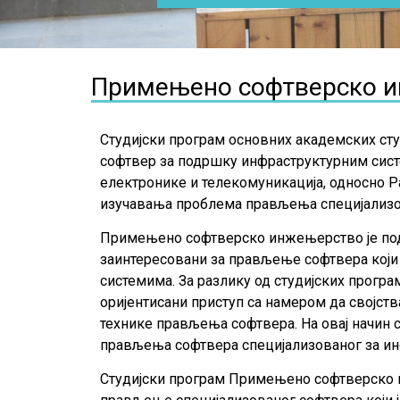
Примењено софтверско 
Студијски програм основних академских с
софтвер за подршку инфраструктурним систе
електронике и телекомуникација, односно Р
изучавања проблема прављења специјализов
Примењено софтверско инжењерство је подруч
заинтересовани за прављење софтвера који
системима. За разлику од студијских прог
оријентисани приступ са намером да својств
технике прављења софтвера. На овај начин
прављења софтвера специјализованог за ин
Студијски програм Примењено софтверско и