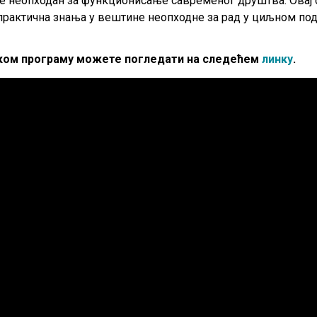
е неопходан за функционисање савременог друштва. Овај с
практична знања у вештине неопходне за рад у циљном под
ском програму можете погледати на следећем
линку
.