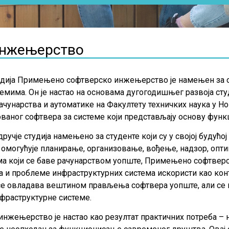
инжењерство
тудија Примењено софтверско инжењерство је намењен за 
мима. Он је настао на основама дугогодишњег развоја сту
ачунарства и аутоматике на Факултету техничких наука у Н
аног софтвера за системе који представљају основу фун
је студија намењено за студенте који су у својој будућој
 омогућује планирање, организовање, вођење, надзор, оп
рама који се баве рачунарством уопште, Примењено софтв
а и проблеме инфраструктурних система искористи као конт
 се овладава вештином прављења софтвера уопште, али се 
фраструктурне системе.
нжењерство је настао као резултат практичних потреба – 