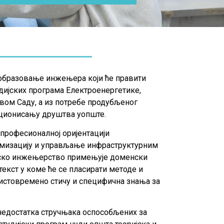
образовање инжењера који ће правити
дијских програма Електроенергетике,
овом Саду, а из потребе продубљеног
кционисању друштва уопште.
 професионалној оријентацији
тимизацију и управљање инфраструктурним
ерско инжењерство примењује доменски
екст у коме ће се пласирати методе и
истовремено стичу и специфична знања за
недостатка стручњака оспособљених за