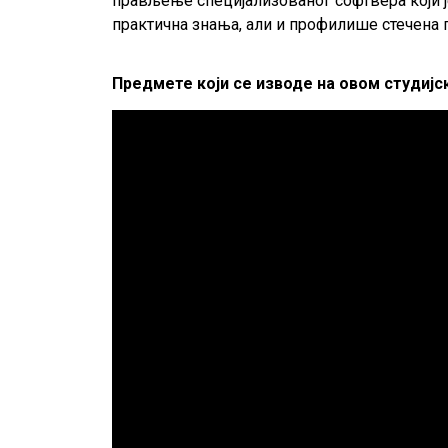
прављење специјализованог софтвера који ј
практична знања, али и профилише стечена 
Предмете који се изводе на овом студиј