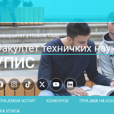
иверзитет у Новом Саду
акултет техничких нау
УПИС
ПРИЈЕМНИ ИСПИТ
КОНКУРСИ
ПРИЈАВА НА КО
КА УПИСА