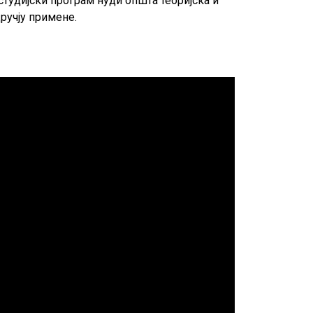
тудијски програм нуди општа теоријска и
ручју примене.