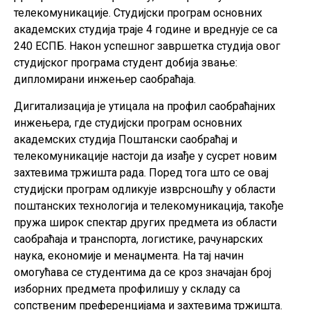
телекомуникације. Студијски програм основних
академских студија траје 4 године и вреднује се са
240 ЕСПБ. Након успешног завршетка студија овог
студијског програма студент добија звање:
дипломирани инжењер саобраћаја.
Дигитализација је утицала на профил саобраћајних
инжењера, где студијски програм основних
академских студија Поштански саобраћај и
телекомуникације настоји да изађе у сусрет новим
захтевима тржишта рада. Поред тога што се овај
студијски програм одликује изврсношћу у области
поштанских технологија и телекомуникација, такође
пружа широк спектар других предмета из области
саобраћаја и транспорта, логистике, рачунарских
наука, економије и менаџмента. На тај начин
омогућава се студентима да се кроз значајан број
изборних предмета профилишу у складу са
сопственим преференцијама и захтевима тржишта.