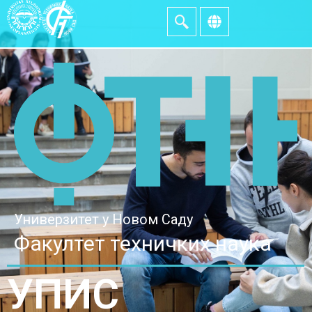
Универзитет у Новом Саду
Факултет техничких наука
УПИС