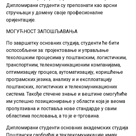
Дипломирани студенти су препознати као врсни
стручњаци у домену своје професионалне
оријентације.
МОГУЋНОСТ ЗАПОШЉАВАЊА
По завршетку основних студија, студенти ће бити
оспособљени за: пројектовање и управљање
техолошким процесима у поштанским, логистичким,
транспортним, телекомуникационим компанијама,
оптимизацију процеса, аутоматизацију, коришћење
програмских језика, анализу и и експлоатацију
поштанских, логистичких и телекомуникационих
система. Такође стечене знање и вештине омогућиће
им успешно позиционирање у области која је веома
пропулзивна и поставља нове стандарде у свим
областима пословања, а то је е-трговина.
Дипломирани студенти основних академских студија
Поштански саобраћај и теклекомуникације имају