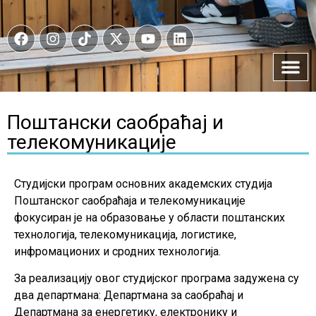
Поштански саобраћај и
телекомуникације
Студијски програм основних академских студија
Поштанског саобраћаја и телекомуникације
фокусиран је на образовање у области поштанских
технологија, телекомуникација, логистике,
инфромационих и сродних технологија.
За реализацију овог студијског програма задужена су
два департмана: Департмана за саобраћај и
Департмана за енергетику, електронику и