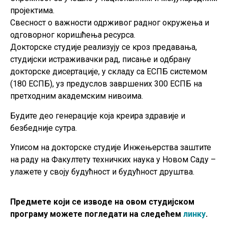
пројектима.
Свесност о важности одрживог радног окружења и
одговорног коришћења ресурса.
Докторске студије реализују се кроз предавања,
студијски истраживачки рад, писање и одбрану
докторске дисертације, у складу са ЕСПБ системом
(180 ЕСПБ), уз предуслов завршених 300 ЕСПБ на
претходним академским нивоима.
Будите део генерације која креира здравије и
безбедније сутра.
Уписом на докторске студије Инжењерства заштите
на раду на Факултету техничких наука у Новом Саду –
улажете у своју будућност и будућност друштва.
Предмете који се изводе на овом студијском
програму можете погледати на следећем
линку
.