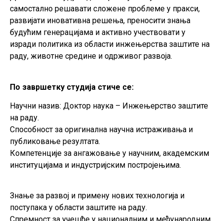
самостално решавати сложене проблеме у пракси,
развијати иновативна решења, преносити знања
будућим генерацијама и активно учествовати у
изради политика из области инжењерства заштите на
раду, животне средине и одрживог развоја.
По завршетку студија стиче се:
Научни назив: Доктор наука – Инжењерство заштите
на раду.
Способност за оригинална научна истраживања и
публиковање резултата.
Компетенције за ангажовање у научним, академским
институцијама и индустријским постројењима.
Знање за развој и примену нових технологија и
поступака у области заштите на раду.
Спремност за учешће у националним и међународним