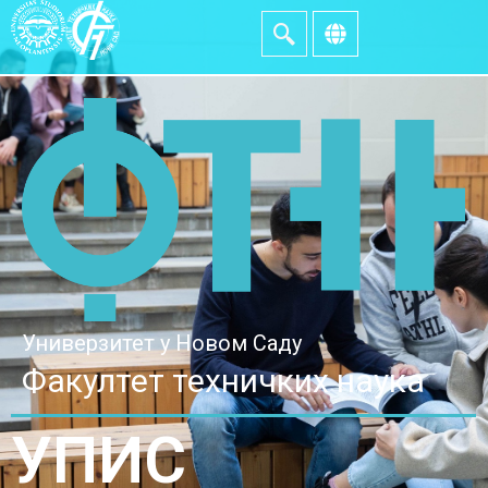
Универзитет у Новом Саду
Факултет техничких наука
УПИС