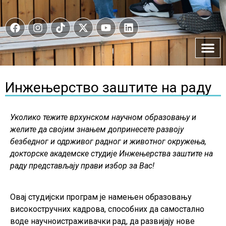
Инжењерство заштите на раду
Уколико тежите врхунском научном образовању и
желите да својим знањем допринесете развоју
безбедног и одрживог радног и животног окружења,
докторске академске студије Инжењерства заштите на
раду представљају прави избор за Вас!
Овај студијски програм је намењен образовању
високостручних кадрова, способних да самостално
воде научноистраживачки рад, да развијају нове