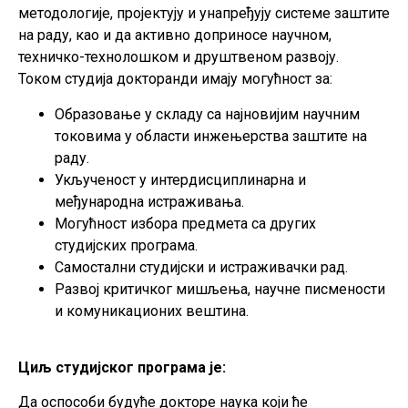
методологије, пројектују и унапређују системе заштите
на раду, као и да активно доприносе научном,
техничко-технолошком и друштвеном развоју.
Током студија докторанди имају могућност за:
Образовање у складу са најновијим научним
токовима у области инжењерства заштите на
раду.
Укљученост у интердисциплинарна и
међународна истраживања.
Могућност избора предмета са других
студијских програма.
Самостални студијски и истраживачки рад.
Развој критичког мишљења, научне писмености
и комуникационих вештина.
Циљ студијског програма је:
Да оспособи будуће докторе наука који ће