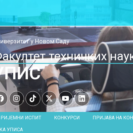
иверзитет у Новом Саду
акултет техничких нау
УПИС
ПРИЈЕМНИ ИСПИТ
КОНКУРСИ
ПРИЈАВА НА КО
КА УПИСА