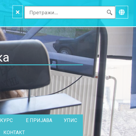
×
ка
НКУРС
Е ПРИЈАВА
УПИС
КОНТАКТ