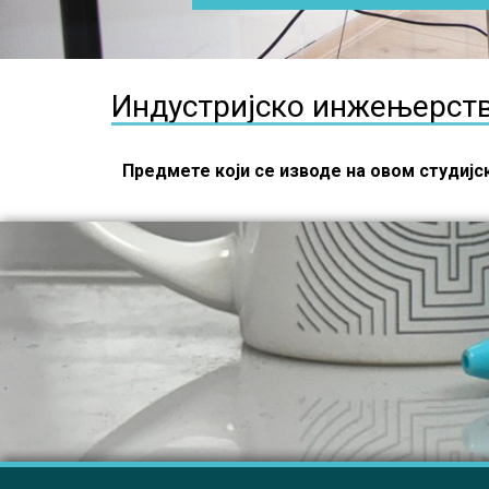
Индустријско инжењерст
Предмете који се изводе на овом студиј