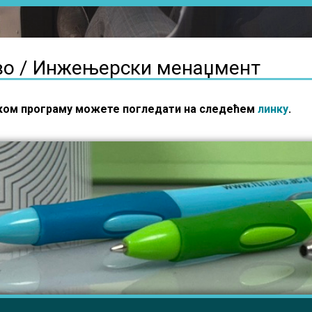
во / Инжењерски менаџмент
ском програму можете погледати на следећем
линку
.