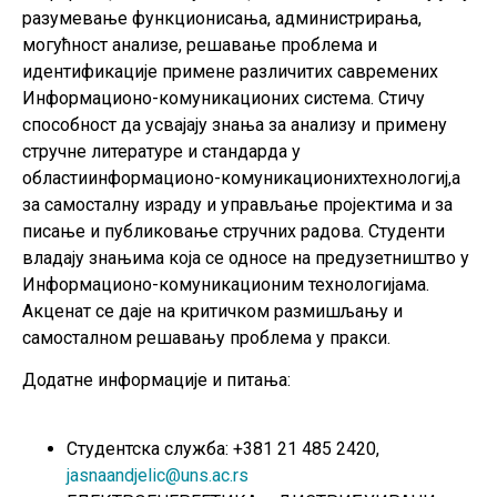
разумевање функционисања, администрирања,
могућност анализе, решавање проблема и
идентификације примене различитих савремених
Информационо-комуникационих система. Стичу
способност да усвајају знања за анализу и примену
стручне литературе и стандарда у
областиинформационо-комуникационихтехнологиј,а
за самосталну израду и управљање пројектима и за
писање и публиковање стручних радова. Студенти
владају знањима која се односе на предузетништво у
Информационо-комуникационим технологијама.
Акценат се даје на критичком размишљању и
самосталном решавању проблема у пракси.
Додатне информације и питања:
Студентска служба: +381 21 485 2420,
jasnaandjelic@uns.ac.rs