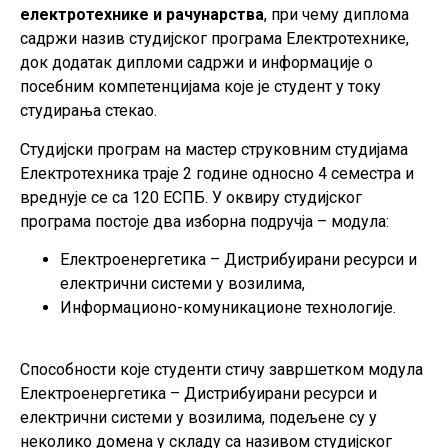
електротехнике и рачунарства
, при чему диплома
садржи назив студијског програма Електротехнике,
док додатак дипломи садржи и информације о
посебним компетенцијама које је студент у току
студирања стекао.
Студијски програм на мастер струковним студијама
Електротехника траје 2 године односно 4 семестра и
вреднује се са 120 ЕСПБ. У оквиру студијског
програма постоје два изборна подручја – модула:
Електроенергетика – Дистрибуирани ресурси и
електрични системи у возилима,
Информационо-комуникационе технологије.
Способности које студенти стичу завршетком модула
Електроенергетика – Дистрибуирани ресурси и
електрични системи у возилима, подељене су у
неколико домена у складу са називом студијског