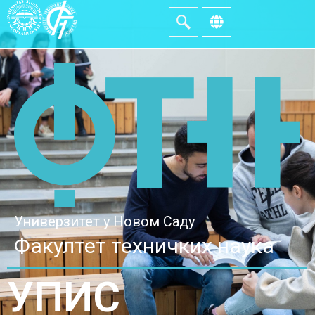
Универзитет у Новом Саду
Факултет техничких наука
УПИС