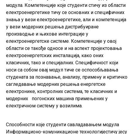
модула. Компетенције које студенти стичу из области
електроенергетике тичу се основних и специфичних
знања у вези електроенергетике, али и компетенција
у вези модерних решења дистрибуиране
производње и њихове интеграције у
електроенергетске системе. Компетенције у овој
области се такође односе и на аспект пројектовања
електроенергетских инсталација, како оних
класичних, тако и специјалних. Специфичност који
носи са собом овај модул тиче се оспособљавања
студената за познавање, анализу, примену и критичко
сагледавање модерних решења енергетске
електронике, контролних система, те класичних и
модерних погонских машина примењених у
електричном систему у возилима.
Способности које студенти савладавањем модула
Информационо-комуникационе технологијестичу јесу