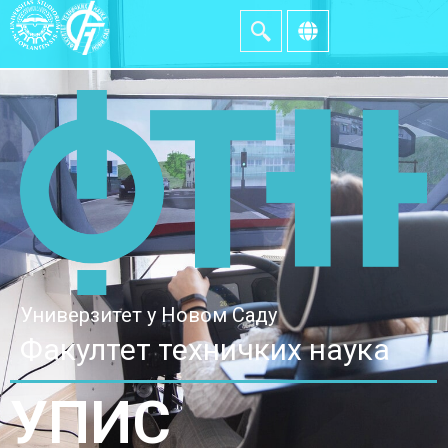
Универзитет у Новом Саду
Факултет техничких наука
УПИС