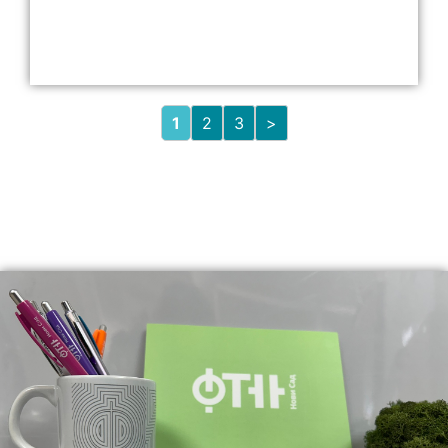
1
2
3
>