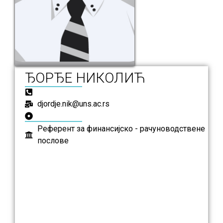
ЂОРЂЕ НИКОЛИЋ
djordje.nik@uns.ac.rs
Референт за финансијско - рачуноводствене
послове