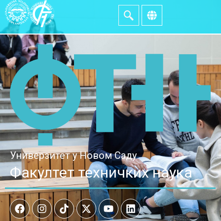
Универзитет у Новом Саду
Факултет техничких наука