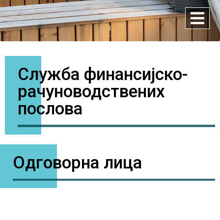
Служба финансијско-
рачуноводствених
послова
Одговорна лица