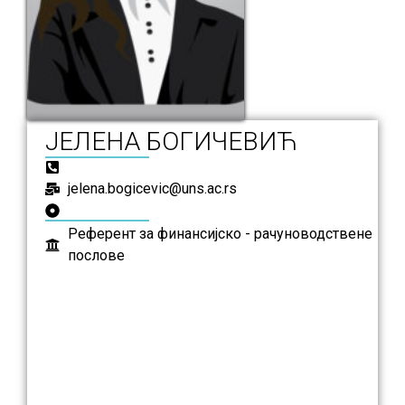
ЈЕЛЕНА БОГИЧЕВИЋ
jelena.bogicevic@uns.ac.rs
Референт за финансијско - рачуноводствене
послове