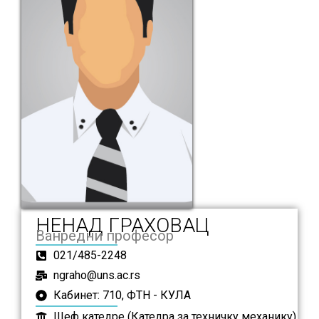
НЕНАД ГРАХОВАЦ
Ванредни професор
021/485-2248
ngraho@uns.ac.rs
Кабинет: 710, ФТН - КУЛА
Шеф катедре (Катедра за техничку механику)