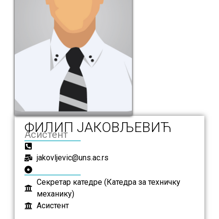
ФИЛИП ЈАКОВЉЕВИЋ
Асистент
jakovljevic@uns.ac.rs
Секретар катедре (Катедра за техничку
механику)
Асистент