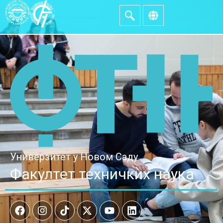
Универзитет у Новом Саду
Факултет техничких наука