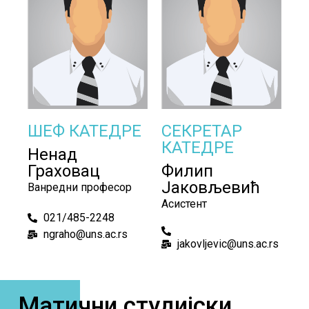
ШЕФ КАТЕДРЕ
СЕКРЕТАР
КАТЕДРЕ
Ненад
Граховац
Филип
Јаковљевић
Ванредни професор
Асистент
021/485-2248
ngraho@uns.ac.rs
jakovljevic@uns.ac.rs
Матични студијски