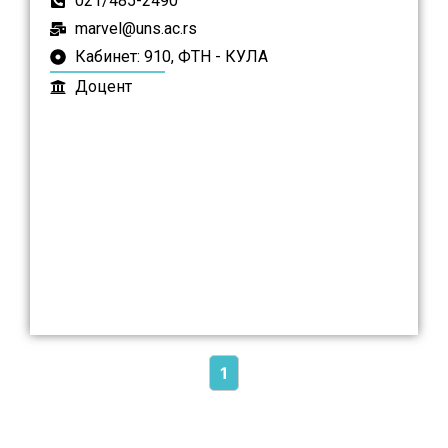
021/485-2490
marvel@uns.ac.rs
Кабинет: 910, ФТН - КУЛА
Доцент
1