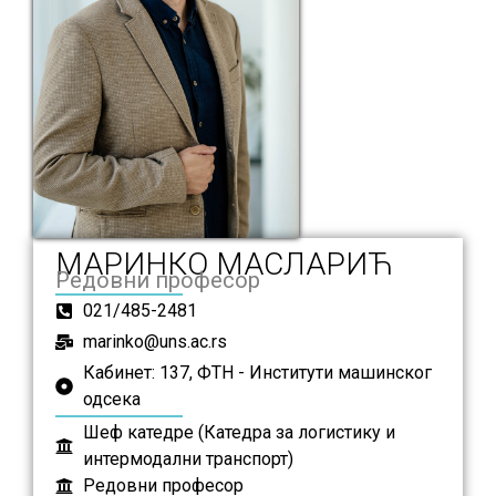
МАРИНКО МАСЛАРИЋ
Редовни професор
021/485-2481
marinko@uns.ac.rs
Кабинет: 137, ФТН - Институти машинског
одсека
Шеф катедре (Катедра за логистику и
интермодални транспорт)
Редовни професор