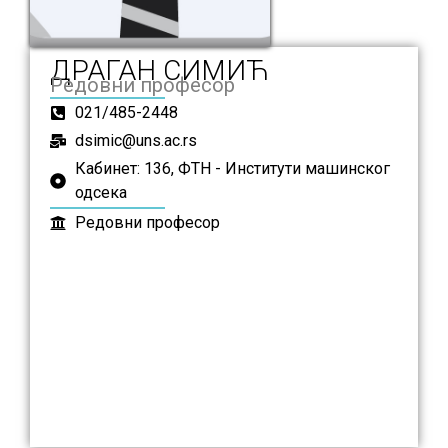
ДРАГАН СИМИЋ
Редовни професор
021/485-2448
dsimic@uns.ac.rs
Кабинет: 136, ФТН - Институти машинског
одсека
Редовни професор