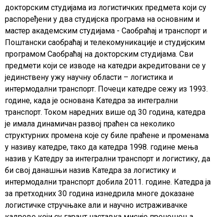
докторским студијама из логистичких предмета који су
распоређени у два студијска програма на основним и
мастер академским студијама - Саобраћај и транспорт и
Поштански саобраћај и телекомуникације и студијским
програмом Саобраћај на докторским студијама. Сви
предмети који се изводе на катедри акредитовани се у
јединствену ужу научну области – логистика и
интермодални транспорт. Почеци катедре сежу из 1993.
године, када је основана Катедра за интегрални
транспорт. Током наредних више од 30 година, катедра
је имала динамичан развој праћен са неколико
структурних промена које су биле праћене и променама
у називу катедре, тако да катедра 1998. године мења
назив у Катедру за интегрални транспорт и логистику, да
би свој данашњи назив Катедра за логистику и
интермодални транспорт добила 2011. године. Катедра ја
за претходних 30 година изнедрила многе доказане
логистичке стручњаке али и научно истраживачке
кадрове који су гарант наставка мисије преношења