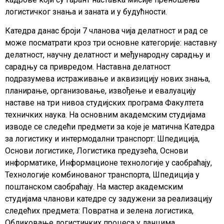
логистичког знања и заната и у будућности.
Катедра данас броји 7 чланова чија делатност и рад се
може посматрати кроз три основне категорије: наставну
делатност, научну делатност и међународну сарадњу и
сарадњу са привредом. Наставна делатност
подразумева истраживање и аквизицију нових знања,
планирање, организовање, извођење и евалуацију
наставе на три нивоа студијских програма Факултета
техничких наука. На основним академским студијама
изводе се следећи предмети за које је матична Катедра
за логистику и интермодални транспорт: Шпедиција,
Основи логистике, Логистика предузећа, Основи
информатике, Информационе технологије у саобраћају,
Технологије комбинованог транспорта, Шпедиција у
поштанском саобраћају. На мастер академским
студијама чланови катедре су задужени за реализацију
следећих предмета: Повратна и зелена логистика,
Обликовање логистичких процеса у ланцима