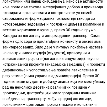
логистички или ланац снабдевања, како све активности
које прате ове токове материјалних добара и производа
планирати, организовати и контролисати уз помоћ
савремених информационих технологија тако да се
истовремено задовоље и пословни циљеви компанија и
захтеви корисника и купаца, преко 30 година пружа
Катедра за логистику и интермодални транспорт. Сама
форма одговора је прилагођена контексту и захтевима
заинтересованих, било да је у питању похађање наставе
на сва три нивоа студија (студенти), привредни и
апликативни пројекти (логистичка индустрија), научно
истраживачки пројекти (академска заједница) и пројекти
дефинисања и успостављања пратеће легислативе и
регулативе (јавна управа и администрација). Преко 30
година наши студенти добијају знања која им омогућавају
рад на неколико десетина различитих позиција у
производњи, дистрибуцији, малопродајним ланцима
снабдевања, транспорту, међународној логистици,
логистичким центрима, пројектантским и консалтинг