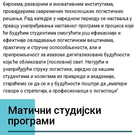
бироима, развојним и иновативним институтима,
провајдерима савремених технолошких логистичких
решења. Рад катедре у наредном периоду се наставља у
правцу унапређивања наставног програма и процеса које
ће будућим студентима омогућити још ефикасније и
ефектније овладавање логистичким вештинама,
практичну и стручну оспособљености, али и
припремљеност за изазове дигитализоване будућности
која ће обликовати (пословни) свет. Негујући и
унапређујући струку логистике, заједно са нашим
студентима и колегама из привреде и академије,
стараћемо се да се и у будућности поштује да „аматери
говоре о стратегији, а професионалци о логистици“.
Матични студијски
програми