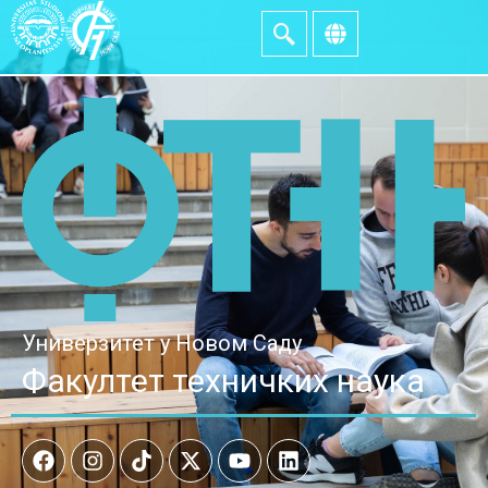
Универзитет у Новом Саду
Факултет техничких наука