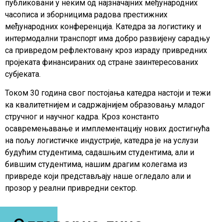
публиковани у неким од најзначајних међународних
часописа и зборницима радова престижних
међународних конференција. Катедра за логистику и
интермодални транспорт има добро развијену сарадњу
са привредом рефлектовану кроз израду привредних
пројеката финансираних од стране заинтересованих
субјеката.
Током 30 година свог постојања катедра настоји и тежи
ка квалитетнијем и садржајнијем образовању младог
стручног и научног кадра. Кроз константо
осавремењавање и имплементацију нових достигнућа
на пољу логистичке индустрије, катедра је на услузи
будућим студентима, садашњим студентима, али и
бившим студентима, нашим драгим колегама из
привреде који представљају наше огледало али и
прозор у реални привредни сектор.