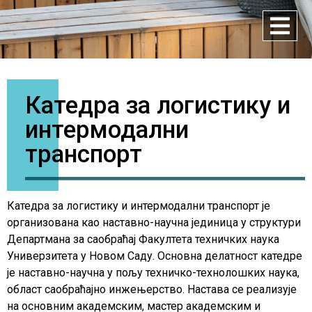
Катедра за логистику и
интермодални
транспорт
Катедра за логистику и интермодални транспорт је
организована као наставно-научна јединица у структури
Департмана за саобраћај Факултета техничких наука
Универзитета у Новом Саду. Основна делатност катедре
је наставно-научна у пољу техничко-технолошких наука,
област саобраћајно инжењерство. Настава се реализује
на основним академским, мастер академским и