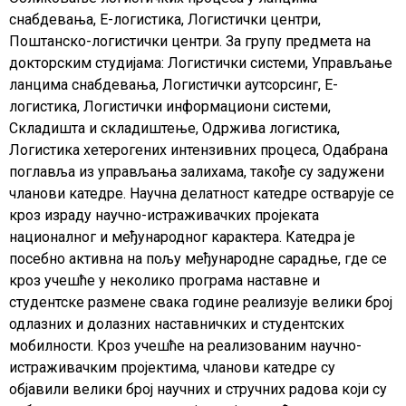
снабдевања, Е-логистика, Логистички центри,
Поштанско-логистички центри. За групу предмета на
докторским студијама: Логистички системи, Управљање
ланцима снабдевања, Логистички аутсорсинг, Е-
логистика, Логистички информациони системи,
Складишта и складиштење, Одржива логистика,
Логистика хетерогених интензивних процеса, Одабрана
поглавља из управљања залихама, такође су задужени
чланови катедре. Научна делатност катедре остварује се
кроз израду научно-истраживачких пројеката
националног и међународног карактера. Катедра је
посебно активна на пољу међународне сарадње, где се
кроз учешће у неколико програма наставне и
студентске размене свака године реализује велики број
одлазних и долазних наставничких и студентских
мобилности. Кроз учешће на реализованим научно-
истраживачким пројектима, чланови катедре су
објавили велики број научних и стручних радова који су