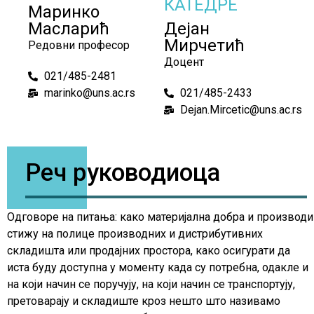
КАТЕДРЕ
Маринко
Масларић
Дејан
Мирчетић
Редовни професор
Доцент
021/485-2481
marinko@uns.ac.rs
021/485-2433
Dejan.Mircetic@uns.ac.rs
Реч руководиоца
Одговоре на питања: како материјална добра и производи
стижу на полице производних и дистрибутивних
складишта или продајних простора, како осигурати да
иста буду доступна у моменту када су потребна, одакле и
на који начин се поручују, на који начин се транспортују,
претоварају и складиште кроз нешто што називамо