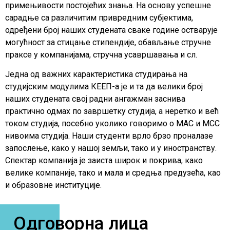
примењивости постојећих знања. На основу успешне
сарадње са различитим привредним субјектима,
одређени број наших студената сваке године остварује
могућност за стицање стипендије, обављање стручне
праксе у компанијама, стручна усавршавања и сл.
Једна од важних карактеристика студирања на
студијским модулима КЕЕП-а је и та да велики број
наших студената свој радни ангажман заснива
практично одмах по завршетку студија, а неретко и већ
током студија, посебно уколико говоримо о МАС и МСС
нивоима студија. Наши студенти врло брзо проналазе
запослење, како у нашој земљи, тако и у иностранству.
Спектар компанија је заиста широк и покрива, како
велике компаније, тако и мала и средња предузећа, као
и образовне институције.
Одговорна лица