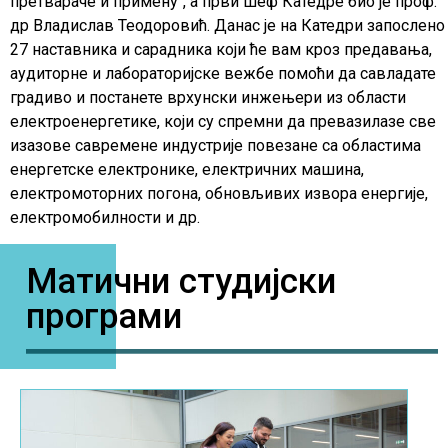
претвараче и примену“, а први шеф Катедре био је проф.
др Владислав Теодоровић. Данас је на Катедри запослено
27 наставника и сарадника који ће вам кроз предавања,
аудиторне и лабораторијске вежбе помоћи да савладате
градиво и постанете врхунски инжењери из области
електроенергетике, који су спремни да превазилазе све
изазове савремене индустрије повезане са областима
енергетске електронике, електричних машина,
електромоторних погона, обновљивих извора енергије,
електромобилности и др.
Матични студијски
програми