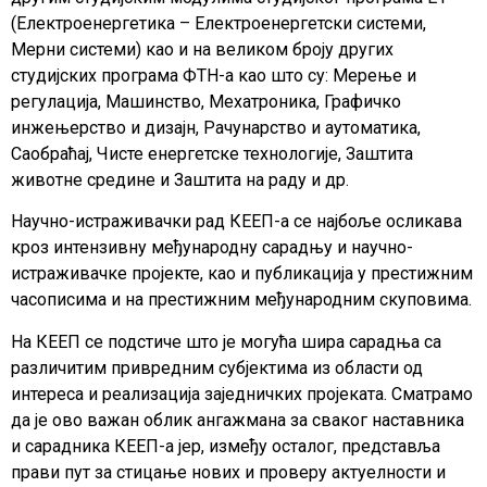
(Електроенергетика – Електроенергетски системи,
Мерни системи) као и на великом броју других
студијских програма ФТН-а као што су: Мерење и
регулација, Машинство, Мехатроника, Графичко
инжењерство и дизајн, Рачунарство и аутоматика,
Саобраћај, Чисте енергетске технологије, Заштита
животне средине и Заштита на раду и др.
Научно-истраживачки рад КЕЕП-а се најбоље осликава
кроз интензивну међународну сарадњу и научно-
истраживачке пројекте, као и публикација у престижним
часописима и на престижним међународним скуповима.
На КЕЕП се подстиче што је могућа шира сарадња са
различитим привредним субјектима из области од
интереса и реализација заједничких пројеката. Сматрамо
да је ово важан облик ангажмана за сваког наставника
и сарадника КЕЕП-а јер, између осталог, представља
прави пут за стицање нових и проверу актуелности и