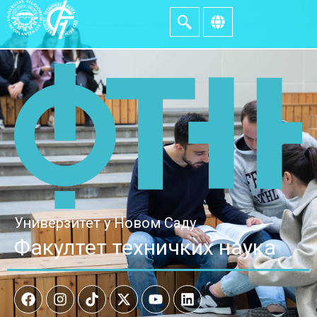
Универзитет у Новом Саду
Факултет техничких наука