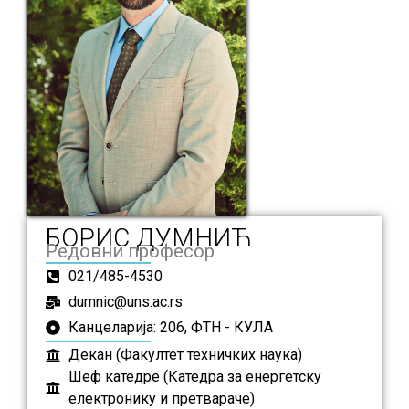
БОРИС ДУМНИЋ
Редовни професор
021/485-4530
dumnic@uns.ac.rs
Канцеларија: 206, ФТН - КУЛА
Декан (Факултет техничких наука)
Шеф катедре (Катедра за енергетску
електронику и претвараче)