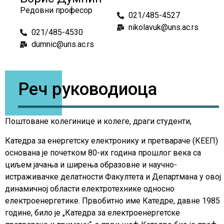
Редовни професор
021/485-4527
nikolavuk@uns.ac.rs
021/485-4530
dumnic@uns.ac.rs
Реч руководиоца
Поштоване колегинице и колеге, драги студенти,
Катедра за енергетску електронику и претвараче (КЕЕП)
основана је почетком 80-их година прошлог века са
циљем јачања и ширења образовне и научно-
истраживачке делатности Факултета и Департмана у овој
динамичној области електротехнике односно
електроенергетике. Првобитно име Катедре, давне 1985
године, било је „Катедра за електроенергетске