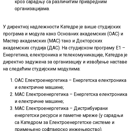
кроз сарадњу са различитим привредним
организацијама.
У директној надлежности Катедре је више студијских
програма и модула како Основних академских (ОАС) и
Мастер академских (МАС) тако и Докторских
академских студија (ДАС). На студијском програму Е1 –
Енергетика, електроника и телекомуникације, Катедра је
директно задужена за организацију и извођење наставе
на следећим студијским модулима:
ОАС Електроенергетика – Енергетска електроника
и електричне машине;
МАС Електроенергетика – Енергетска електроника
и електричне машине;
МАС Електроенергетика – Дистрибуирани
енергетски ресурси и паметне мреже (у сарадњи
са Катедром за Електроенергетске системе и
примењено софтверско инжењерство).