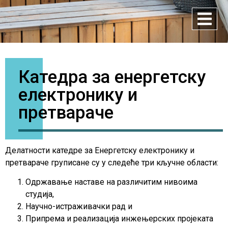
Катедра за енергетску
електронику и
претвараче
Делатности катедре за Енергетску електронику и
претвараче груписане су у следеће три кључне области:
Одржавање наставе на различитим нивоима
студија,
Научно-истраживачки рад и
Припрема и реализација инжењерских пројеката