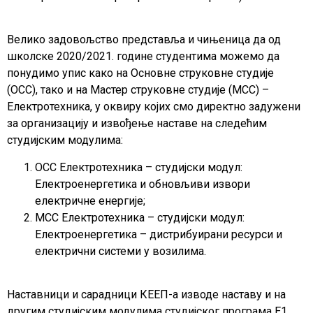
Велико задовољство представља и чињеница да од
школске 2020/2021. године студентима можемо да
понудимо упис како на Основне струковне студије
(ОСС), тако и на Мастер струковне студије (МСС) –
Електротехника, у оквиру којих смо директно задужени
за организацију и извођење наставе на следећим
студијским модулима:
ОСС Електротехника – студијски модул:
Електроенергетика и обновљиви извори
електричне енергије;
МСС Електротехника – студијски модул:
Електроенергетика – дистрибуирани ресурси и
електрични системи у возилима.
Наставници и сарадници КЕЕП-а изводе наставу и на
другим студијским модулима студијског програма Е1