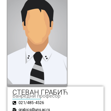
СТЕВАН ГРАБИЋ
Ванредни професор
021/485-4526
grabics@uns.ac.rs