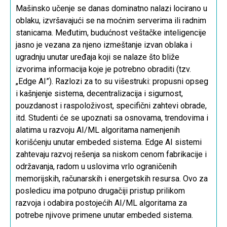
Mašinsko učenje se danas dominatno nalazi locirano u
oblaku, izvršavajući se na moćnim serverima ili radnim
stanicama. Međutim, budućnost veštačke inteligencije
jasno je vezana za njeno izmeštanje izvan oblaka i
ugradnju unutar uređaja koji se nalaze što bliže
izvorima informacija koje je potrebno obraditi (tzv.
„
Edge AI
”). Razlozi za to su višestruki: propusni opseg
i kašnjenje sistema, decentralizacija i sigurnost,
pouzdanost i raspoloživost, specifični zahtevi obrade,
itd. Studenti će se upoznati sa osnovama, trendovima i
alatima u razvoju
AI/ML
algoritama namenjenih
korišćenju unutar embeded sistema.
Edge AI
sistemi
zahtevaju razvoj rešenja sa niskom cenom fabrikacije i
održavanja, radom u uslovima vrlo ograničenih
memorijskih, računarskih i energetskih resursa. Ovo za
posledicu ima potpuno drugačiji pristup prilikom
razvoja i odabira postojećih
AI/ML
algoritama za
potrebe njivove primene unutar embeded sistema.