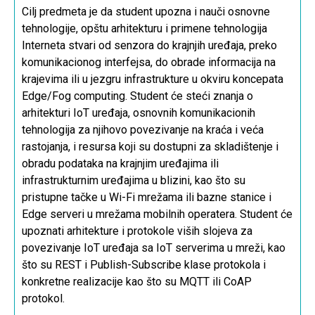
Cilj predmeta je da student upozna i nauči osnovne
tehnologije, opštu arhitekturu i primene tehnologija
Interneta stvari od senzora do krajnjih uređaja, preko
komunikacionog interfejsa, do obrade informacija na
krajevima ili u jezgru infrastrukture u okviru koncepata
Edge/Fog computing
. Student će steći znanja o
arhitekturi
IoT
uređaja, osnovnih komunikacionih
tehnologija za njihovo povezivanje na kraća i veća
rastojanja, i resursa koji su dostupni za skladištenje i
obradu podataka na krajnjim uređajima ili
infrastrukturnim uređajima u blizini, kao što su
pristupne tačke u
Wi-Fi
mrežama ili bazne stanice i
Edge
serveri u mrežama mobilnih operatera. Student će
upoznati arhitekture i protokole viših slojeva za
povezivanje
IoT
uređaja sa
IoT
serverima u mreži, kao
što su
REST
i
Publish-Subscribe
klase protokola i
konkretne realizacije kao što su
MQTT
ili
CoAP
protokol.