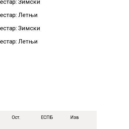
местар: Зимски
местар: Летњи
местар: Зимски
местар: Летњи
Ост.
ЕСПБ
Изв