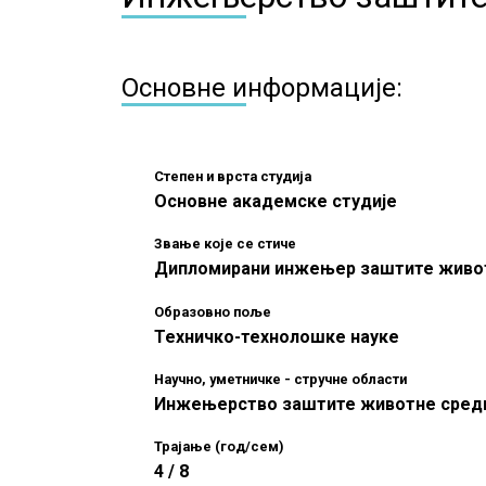
Основне информације:
Степен и врста студија
Основне академске студије
Звање које се стиче
Дипломирани инжењер заштите животн
Образовно поље
Техничко-технолошке науке
Научно, уметничке - стручне области
Инжењерство заштите животне среди
Трајање (год/сем)
4 / 8