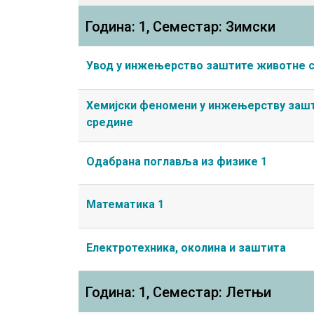
Година: 1, Семестар: Зимски
Увод у инжењерство заштите животне 
Хемијски феномени у инжењерству заш
средине
Одабрана поглавља из физике 1
Математика 1
Електротехника, околина и заштита
Година: 1, Семестар: Летњи