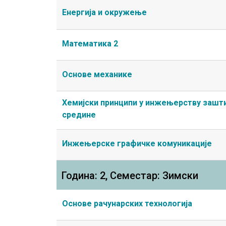
Енергија и окружење
Математика 2
Основе механике
Хемијски принципи у инжењерству зашт
средине
Инжењерске графичке комуникације
Година: 2, Семестар: Зимски
Основе рачунарских технологија