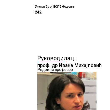
Укупан број ЕСПБ бодова
242
Руководилац:
проф. др Ивана Михајловић
Редовни професор