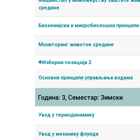
Машинство у инжењерству заштите жив
средине
Биохемијски и микробиолошки принципи
Мониторинг животне средине
Изборна позиција 2
Основни принципи управљања водама
Година: 3, Семестар: Зимски
Увод у термодинамику
Увод у механику флуида