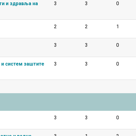
ти и здравља на
3
3
0
2
2
1
3
3
0
 и систем заштите
3
3
0
3
3
0