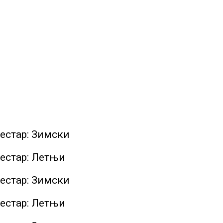
местар: Зимски
местар: Летњи
местар: Зимски
местар: Летњи