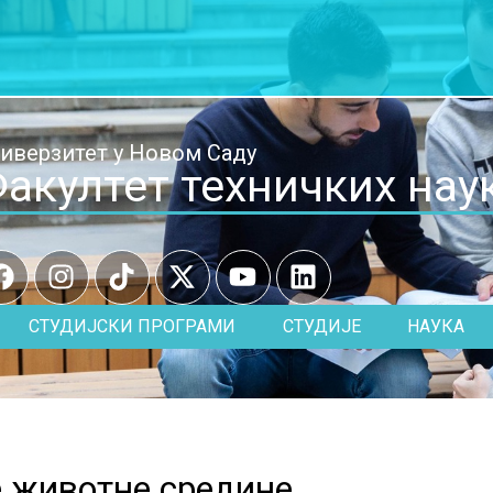
иверзитет у Новом Саду
акултет техничких нау
СТУДИЈСКИ ПРОГРАМИ
СТУДИЈЕ
НАУКА
 животне средине