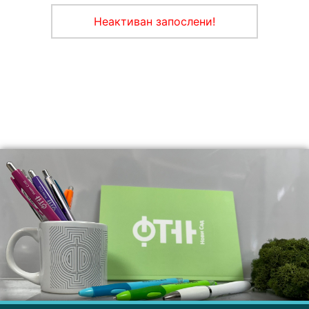
Неактиван запослени!