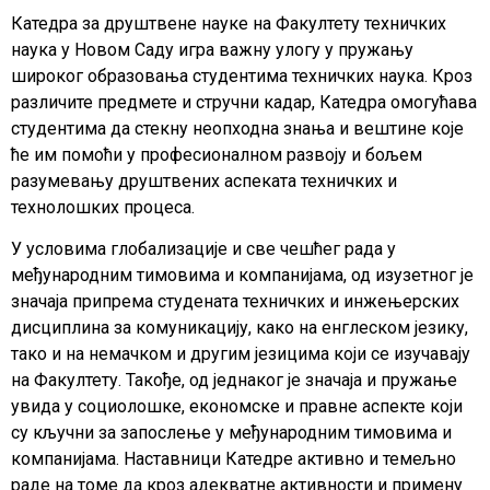
Катедра за друштвене науке на Факултету техничких
наука у Новом Саду игра важну улогу у пружању
широког образовања студентима техничких наука. Кроз
различите предмете и стручни кадар, Катедра омогућава
студентима да стекну неопходна знања и вештине које
ће им помоћи у професионалном развоју и бољем
разумевању друштвених аспеката техничких и
технолошких процеса.
У условима глобализације и све чешћег рада у
међународним тимовима и компанијама, од изузетног је
значаја припрема студената техничких и инжењерских
дисциплина за комуникацију, како на енглеском језику,
тако и на немачком и другим језицима који се изучавају
на Факултету. Такође, од једнаког је значаја и пружање
увида у социолошке, економске и правне аспекте који
су кључни за запослење у међународним тимовима и
компанијама. Наставници Катедре активно и темељно
раде на томе да кроз адекватне активности и примену