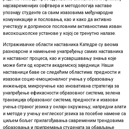
најсавременијих софтвера и методологија наставе
упознају студенте са свим изазовима међународне
комуникације и пословања, као и како да активно
учествују и доприносе пословним активностима изван
високошколске установе у којој се тренутно налазе.
Истраживачке области наставника Катедре су веома
разноврсне и намењене унапређењу самих наставника
и наставног процеса, као и усавршавању знања које
може бити од користи академској заједници. Наши
наставници баве се следећим областима: предности и
изазови социо-емоционалног учења у образовању
инжењера; микроучење као иновативна стратегија за
унапређење ефикасности образовног система; зелена
транзиција образовног система; предности и изазови
учења страног језика у онлајн окружењу; напредни алати
и методе у учењу енглеског језика за посебне намене са
циљем бољег прилагођавања савременим трендовима
образовања и припремања студената за обављање