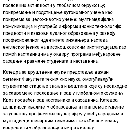
пословних активности у глобалном окружењу;
припремање и подстицање аутономног учења као
припрема за целоживотно учење; мултимедијална
комуникација и употреба информационих технологија;
предности и изазови дуалног образовања у развоју
професионалног идентитета инжењера; настава
енглеског језика на високошколским институцијама као
помоћ наставницима у оквиру програма међународне
сарадње и размене студената и наставника.
Катедра за друштвене науке представља важан
сегмент Факултета техничких наука, омогућавајући
студентима стицање знања и вештина које су неопходне
за савремено пословање и рад у глобалном окружењу.
Кроз посвећен рад наставника и сарадника, Катедра
доприноси квалитету образовања и припрема студенте
за успешну професионалну каријеру у међународним и
мултидисциплинарним тимовима, тежећи постизању
изврсности у образовању и истраживању.