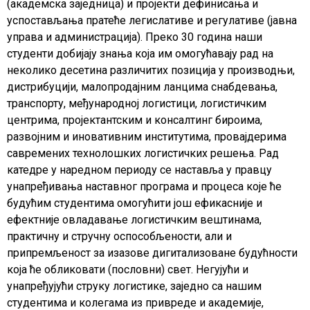
(академска заједница) и пројекти дефинисања и
успостављања пратеће легислативе и регулативе (јавна
управа и администрација). Преко 30 година наши
студенти добијају знања која им омогућавају рад на
неколико десетина различитих позиција у производњи,
дистрибуцији, малопродајним ланцима снабдевања,
транспорту, међународној логистици, логистичким
центрима, пројектантским и консалтинг бироима,
развојним и иновативним институтима, провајдерима
савремених технолошких логистичких решења. Рад
катедре у наредном периоду се наставља у правцу
унапређивања наставног програма и процеса које ће
будућим студентима омогућити још ефикасније и
ефектније овладавање логистичким вештинама,
практичну и стручну оспособљености, али и
припремљеност за изазове дигитализоване будућности
која ће обликовати (пословни) свет. Негујући и
унапређујући струку логистике, заједно са нашим
студентима и колегама из привреде и академије,