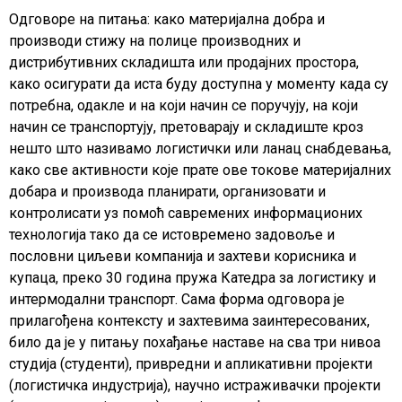
Одговоре на питања: како материјална добра и
производи стижу на полице производних и
дистрибутивних складишта или продајних простора,
како осигурати да иста буду доступна у моменту када су
потребна, одакле и на који начин се поручују, на који
начин се транспортују, претоварају и складиште кроз
нешто што називамо логистички или ланац снабдевања,
како све активности које прате ове токове материјалних
добара и производа планирати, организовати и
контролисати уз помоћ савремених информационих
технологија тако да се истовремено задовоље и
пословни циљеви компанија и захтеви корисника и
купаца, преко 30 година пружа Катедра за логистику и
интермодални транспорт. Сама форма одговора је
прилагођена контексту и захтевима заинтересованих,
било да је у питању похађање наставе на сва три нивоа
студија (студенти), привредни и апликативни пројекти
(логистичка индустрија), научно истраживачки пројекти