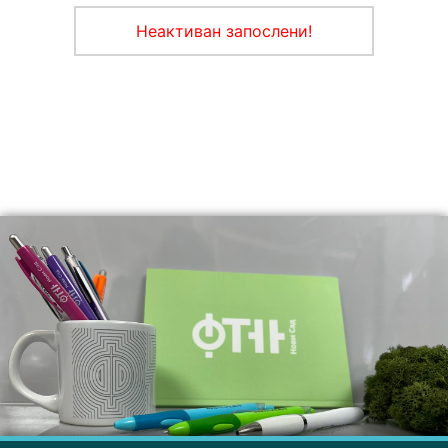
Неактиван запослени!