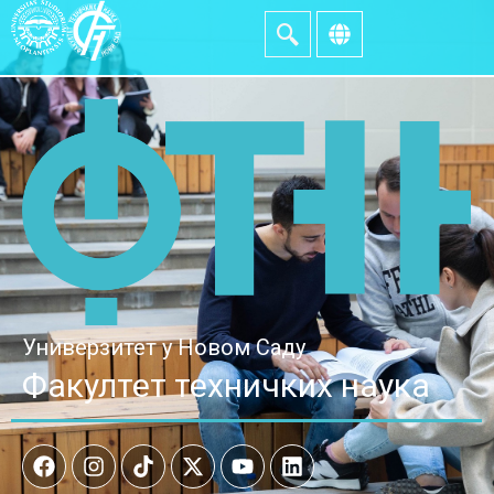
Универзитет у Новом Саду
Факултет техничких наука